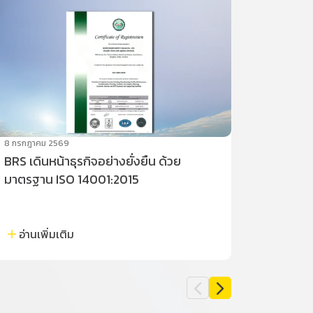
8 กรกฎาคม 2569
16 มกราคม
BRS เดินหน้าธุรกิจอย่างยั่งยืน ด้วย
BRS มุ่ง
มาตรฐาน ISO 14001:2015
คว้าใบร
Organi
อ่านเพิ่มเติม
อ่านเพ