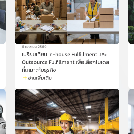
6 เมษายน 2569
เปรียบเทียบ In-house Fulfillment และ
Outsource Fulfillment เพื่อเลือกโมเดล
ที่เหมาะกับธุรกิจ
อ่านเพิ่มเติม