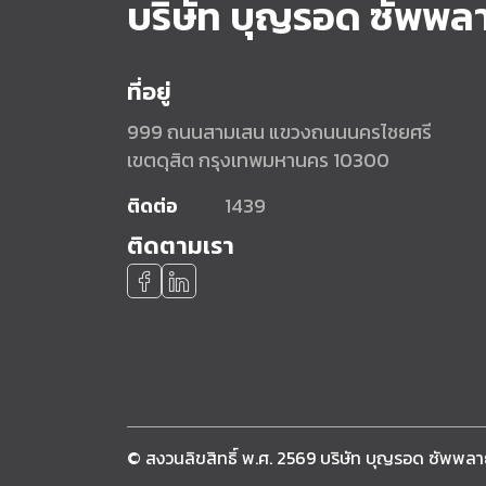
บริษัท บุญรอด ซัพพล
ที่อยู่
999 ถนนสามเสน แขวงถนนนครไชยศรี
เขตดุสิต กรุงเทพมหานคร 10300
ติดต่อ
1439
ติดตามเรา
© สงวนลิขสิทธิ์ พ.ศ. 2569 บริษัท บุญรอด ซัพพล