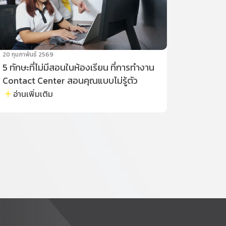
20 กุมภาพันธ์ 2569
5 ทักษะที่ไม่มีสอนในห้องเรียน ที่การทำงาน
Contact Center สอนคุณแบบไม่รู้ตัว
อ่านเพิ่มเติม