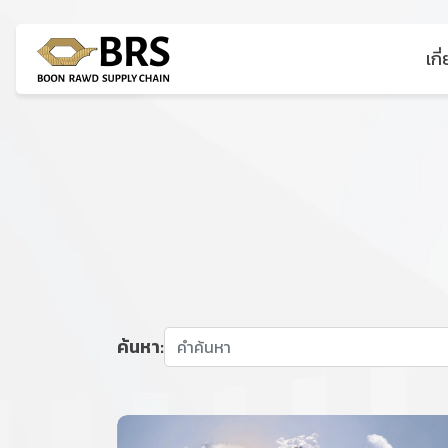
หน้าหลัก
บทความ
เกี
ค้นหาในเว็บไซต์
ค้นหา: