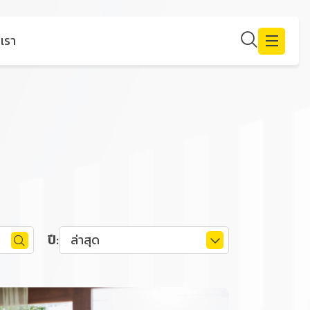
เรา
Enhanced by
ปี:
ล่าสุด