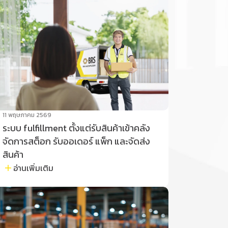
11 พฤษภาคม 2569
ระบบ fulfillment ตั้งแต่รับสินค้าเข้าคลัง
จัดการสต็อก รับออเดอร์ แพ็ก และจัดส่ง
สินค้า
อ่านเพิ่มเติม