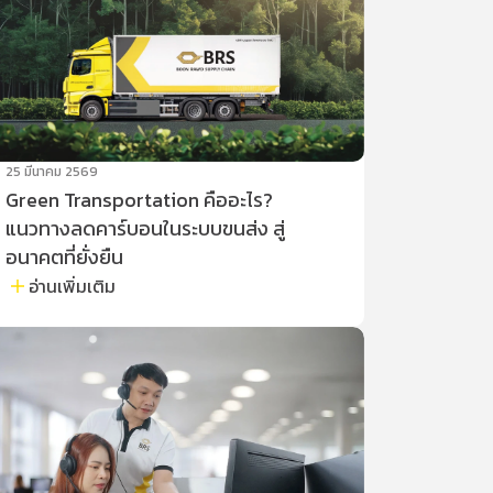
25 มีนาคม 2569
Green Transportation คืออะไร?
แนวทางลดคาร์บอนในระบบขนส่ง สู่
อนาคตที่ยั่งยืน
อ่านเพิ่มเติม