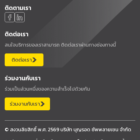
ติดตามเรา
ติดต่อเรา
สนใจบริการของเราสามารถ
ติดต่อเราผ่านทางช่องทางนี้
ติดต่อเรา
ร่วมงานกับเรา
ร่วมเป็นส่วนหนึ่งของความสำเร็จไปด้วยกัน
ร่วมงานกับเรา
© สงวนลิขสิทธิ์ พ.ศ. 2569 บริษัท บุญรอด ซัพพลายเชน จำกัด