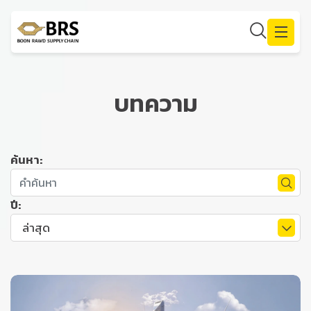
บทความ
ค้นหาในเว็บไซต์
ค้นหา:
Enhanced by
ปี:
ล่าสุด