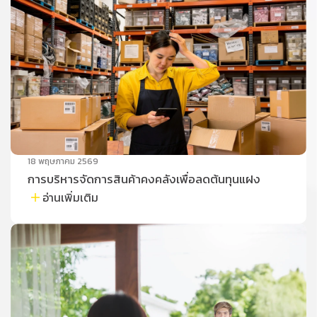
18 พฤษภาคม 2569
การบริหารจัดการสินค้าคงคลังเพื่อลดต้นทุนแฝง
อ่านเพิ่มเติม