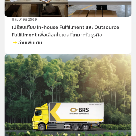
6 เมษายน 2569
เปรียบเทียบ In-house Fulfillment และ Outsource
Fulfillment เพื่อเลือกโมเดลที่เหมาะกับธุรกิจ
อ่านเพิ่มเติม