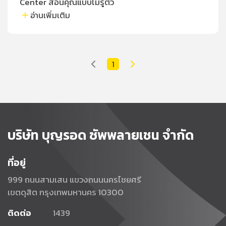
Center สอนคุณแบบไม่รู้ตัว
อ่านเพิ่มเติม
1
บริษัท บุญรอด ซัพพลายเชน จำกัด
ที่อยู่
999 ถนนสามเสน แขวงถนนนครไชยศรี
เขตดุสิต กรุงเทพมหานคร 10300
ติดต่อ
1439