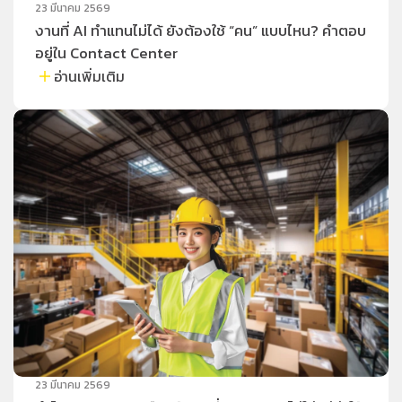
23 มีนาคม 2569
งานที่ AI ทำแทนไม่ได้ ยังต้องใช้ “คน” แบบไหน? คำตอบ
อยู่ใน Contact Center
อ่านเพิ่มเติม
23 มีนาคม 2569