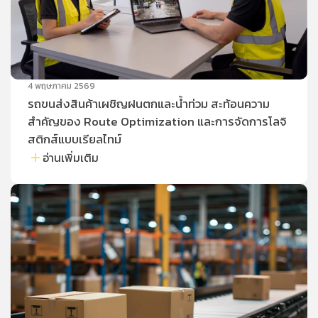
4 พฤษภาคม 2569
รถขนส่งสินค้าเผชิญฝนตกและน้ำท่วม สะท้อนความ
สำคัญของ Route Optimization และการจัดการโลจิ
สติกส์แบบเรียลไทม์
อ่านเพิ่มเติม